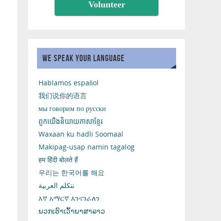
Volunteer
WE SPEAK YOUR LANGUAGE
Hablamos español
我们说你的语言
мы говорим по русски
ពួកយើងនិយាយភាសាខ្មែរ
Waxaan ku hadli Soomaal
Makipag-usap namin tagalog
हम हिंदी बोलते हैं
우리는 한국어를 해요
نتكلم العربية
እኛ አማርኛ እንናገራለን
ພວກເຮົາເວົ້າພາສາລາວ