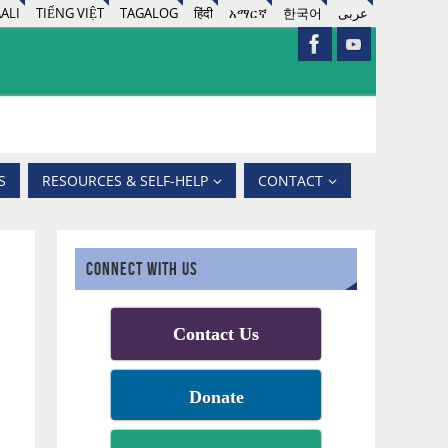
ALI
TIẾNG VIỆT
TAGALOG
हिंदी
አማርኛ
한국어
عربى
S
RESOURCES & SELF-HELP
CONTACT
CONNECT WITH US
Contact Us
Donate