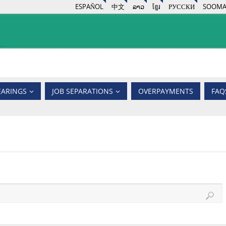
ESPAÑOL
中文
ລາວ
ខ្មែរ
РУССКИ
SOOMA
EARINGS
JOB SEPARATIONS
OVERPAYMENTS
FAQ