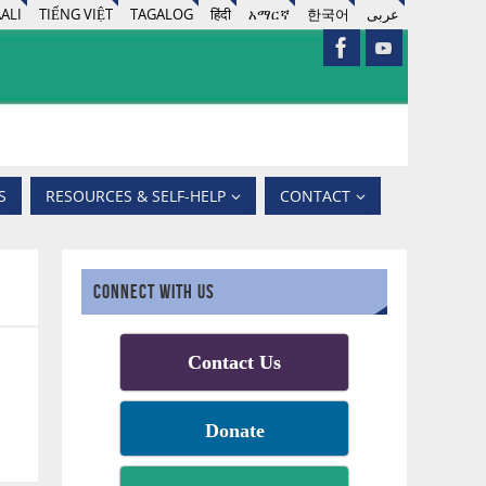
ALI
TIẾNG VIỆT
TAGALOG
हिंदी
አማርኛ
한국어
عربى
S
RESOURCES & SELF-HELP
CONTACT
CONNECT WITH US
Contact Us
Donate