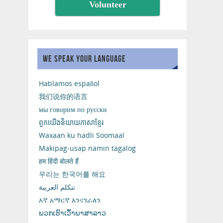
Volunteer
WE SPEAK YOUR LANGUAGE
Hablamos español
我们说你的语言
мы говорим по русски
ពួកយើងនិយាយភាសាខ្មែរ
Waxaan ku hadli Soomaal
Makipag-usap namin tagalog
हम हिंदी बोलते हैं
우리는 한국어를 해요
نتكلم العربية
እኛ አማርኛ እንናገራለን
ພວກເຮົາເວົ້າພາສາລາວ